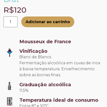
R$120
Comte
Adicionar ao carrinho
de
Joinville
Grande
Mousseux de France
Réserve
quantidade
Vinificação
Blanc de Blancs
Fermentação alcoólica em cuvas de inox
à baixa temperatura. Envelhecimento
sobre as borras finas.
Graduação alcoólica
11,5%
Temperatura ideal de consumo
Entre 8° e 10°C