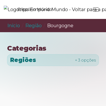
Empório Mundo
Início
Região
Bourgogne
Categorias
Regiões
+ 3 opções