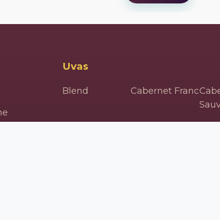
Uvas
Blend
Cabernet Franc
Cabe
Sau
ne
Carignan
Chardonnay
Che
e
Cinsault
Colombard
Gam
Grenache
Gros Manseng
Mal
Merlot
Muscadelle
Négr
Picpoul Noir
Pinot Blanc
Pino