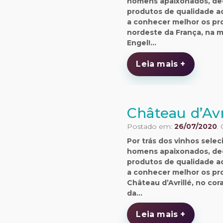
homens apaixonados, ded
produtos de qualidade a
a conhecer melhor os pro
nordeste da França, na m
Engel!…
Leia mais +
Château d’Avr
Postado em:
26/07/2020
.
Por trás dos vinhos sel
homens apaixonados, ded
produtos de qualidade a
a conhecer melhor os pro
Château d’Avrillé, no co
da…
Leia mais +