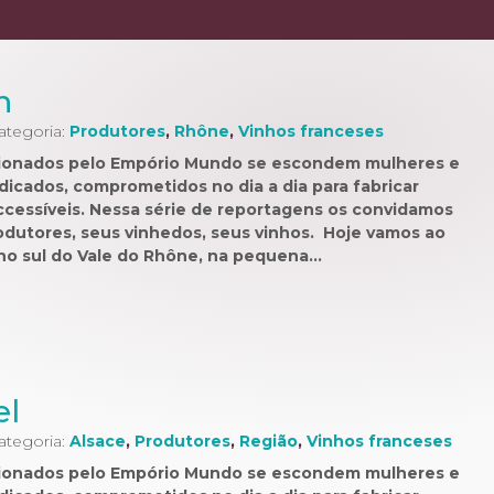
n
Categoria:
Produtores
,
Rhône
,
Vinhos franceses
ecionados pelo Empório Mundo se escondem mulheres e
icados, comprometidos no dia a dia para fabricar
ccessíveis. Nessa série de reportagens os convidamos
odutores, seus vinhedos, seus vinhos. Hoje vamos ao
o sul do Vale do Rhône, na pequena…
el
Categoria:
Alsace
,
Produtores
,
Região
,
Vinhos franceses
ecionados pelo Empório Mundo se escondem mulheres e