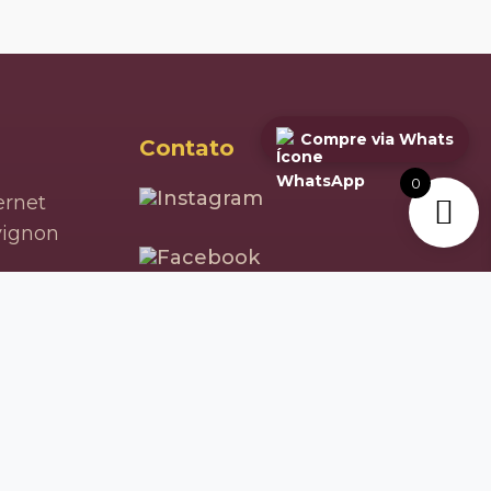
Compre via Whats
Contato
0
rnet
vignon
nin
ay
bec
ette
Joinville - SC
t Gris
Alameda Rolf Colin, 109-