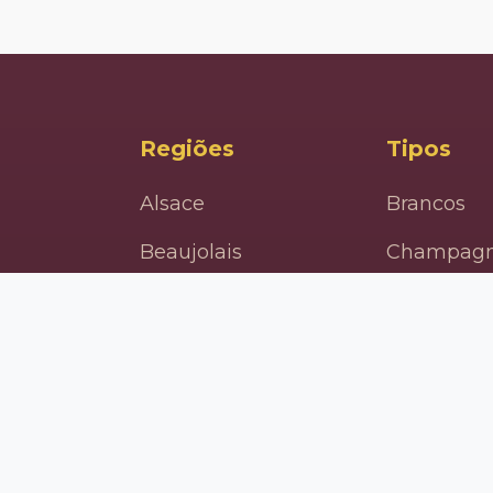
Regiões
Tipos
Alsace
Brancos
Beaujolais
Champag
Bordeaux
Espumant
Bourgogne
Orgânicos
Champagne
Rosés
Languedoc
Tintos