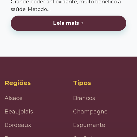
Grande poder antioxidante, muito benéfico à
saúde. Método…
Leia mais +
Regiões
Tipos
Alsace
Brancos
Beaujolais
Champagne
Bordeaux
Espumante