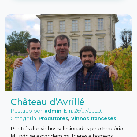
Château d’Avrillé
Postado por:
admin
. Em: 26/07/2020.
Categoria:
Produtores
,
Vinhos franceses
Por trás dos vinhos selecionados pelo Empório
Mundo se escondem mulheres e homens