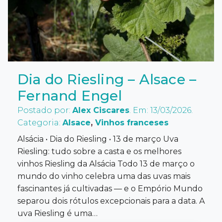
Dia do Riesling – Alsace –
Fernand Engel
Postado por:
Alex Ciscares
. Em: 13/03/2026.
Categoria:
Alsace
,
Vinhos franceses
Alsácia • Dia do Riesling • 13 de março Uva
Riesling: tudo sobre a casta e os melhores
vinhos Riesling da Alsácia Todo 13 de março o
mundo do vinho celebra uma das uvas mais
fascinantes já cultivadas — e o Empório Mundo
separou dois rótulos excepcionais para a data. A
uva Riesling é uma…