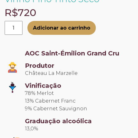
R$720
Château
Adicionar ao carrinho
Prieuré
La
Marzelle
AOC Saint-Émilion Grand Cru
2014
quantidade
Produtor
Château La Marzelle
Vinificação
78% Merlot
13% Cabernet Franc
9% Cabernet Sauvignon
Graduação alcoólica
13,0%