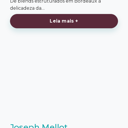
De blends estruturados em Bordeaux à
delicadeza da…
Leia mais +
Joseph Mellot