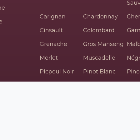
Sau
ne
Carignan
Chardonnay
Che
e
Cinsault
Colombard
Gam
Grenache
Gros Manseng
Mal
Merlot
Muscadelle
Négr
Picpoul Noir
Pinot Blanc
Pino
Pinot Noir
Riesling
Sau
Blan
Syrah
Tannat
Ver
Viognier