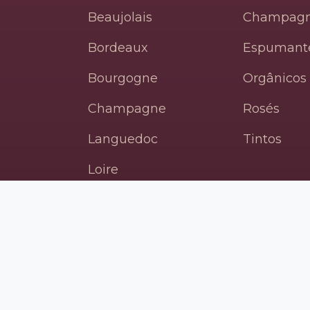
Beaujolais
Champag
Bordeaux
Espumant
Bourgogne
Orgânicos
Champagne
Rosés
Languedoc
Tintos
Loire
Provence
Rhône
Sud-Ouest