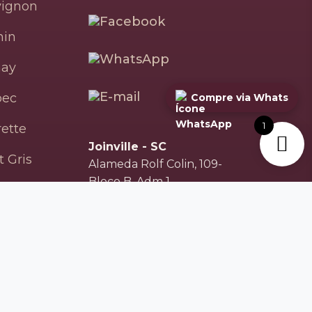
vignon
nin
ay
bec
Compre via Whats
1
ette
Joinville - SC
t Gris
Alameda Rolf Colin, 109-
Bloco B, Adm 1
vignon
Condomínio Parco
c
Perini - América
(8h30 até 18h30 de seg
mentino
à sex)
Florianópolis - SC
R. Nicolau João de