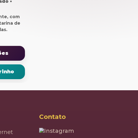
ado •
nte, com
tarina de
as.
ões
rinho
Contato
rnet