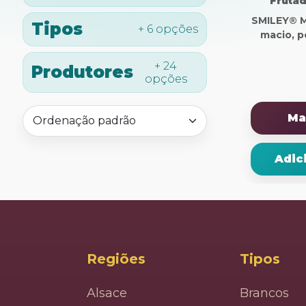
Frutad
SMILEY® M
Tipos
+ 6 opções
macio, p
+ 24
Produtores
opções
Ma
Adic
Regiões
Tipos
Alsace
Brancos