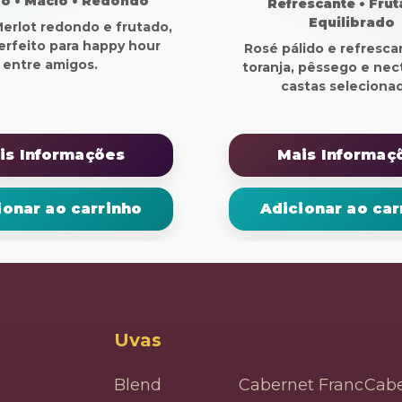
o • Macio • Redondo
Refrescante • Frut
Equilibrado
erlot redondo e frutado,
erfeito para happy hour
Rosé pálido e refresca
entre amigos.
toranja, pêssego e nec
castas selecionad
is Informações
Mais Informaç
ionar ao carrinho
Adicionar ao car
Uvas
Blend
Cabernet Franc
Cabe