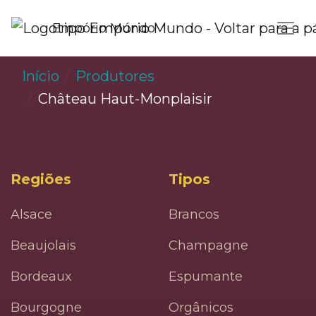
Empório Mundo
Início
Produtores
Château Haut-Monplaisir
Regiões
Tipos
Alsace
Brancos
Beaujolais
Champagne
Bordeaux
Espumante
Bourgogne
Orgânicos