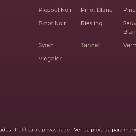
Picpoul Noir
Pinot Blanc
Pino
Pinot Noir
Riesling
Sau
Blan
Syrah
Tannat
Ver
Viognier
vados
-
Política de privacidade
-
Venda proibida para meno