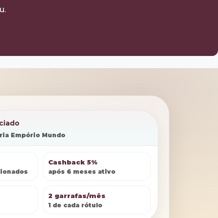
u.
ciado
oria Empório Mundo
Cashback 5%
cionados
após 6 meses ativo
2 garrafas/mês
1 de cada rótulo