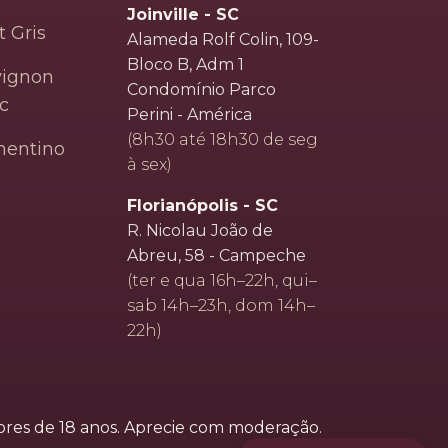
Joinville - SC
t Gris
Alameda Rolf Colin, 109-
Bloco B, Adm 1
vignon
Condomínio Parco
c
Perini - América
(8h30 até 18h30 de seg
mentino
à sex)
Florianópolis - SC
R. Nicolau João de
Abreu, 58 - Campeche
(ter e qua 16h–22h, qui–
sab 14h–23h, dom 14h–
22h)
res de 18 anos. Aprecie com moderação.