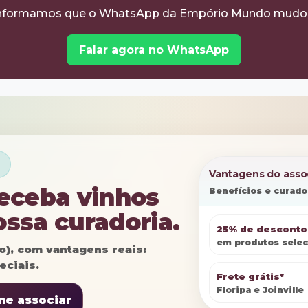
nformamos que o WhatsApp da Empório Mundo mudo
Falar agora no WhatsApp
s
Vantagens do asso
receba vinhos
Benefícios e curad
ossa curadoria.
25% de desconto
em produtos sele
lo), com vantagens reais:
eciais.
Frete grátis*
Floripa e Joinville
me associar