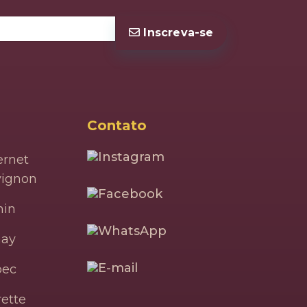
Inscreva-se
Contato
rnet
vignon
nin
ay
bec
ette