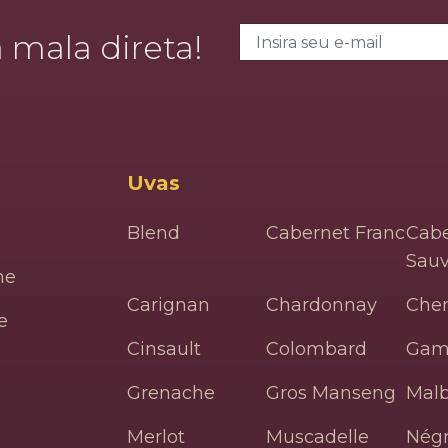
E-mail
 mala direta!
Uvas
Blend
Cabernet Franc
Cabe
Sau
ne
Carignan
Chardonnay
Che
e
Cinsault
Colombard
Gam
Grenache
Gros Manseng
Mal
Merlot
Muscadelle
Négr